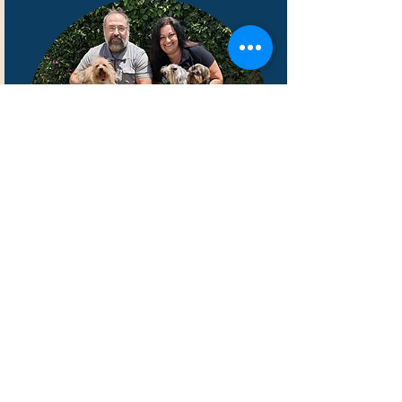
Valentina Mariotti
Especialista en IAA. Responsable del
bienestar animal
Etóloga, licenciada en veterinaria por
la Universidad de Pisa y máster en
etología clínica, con más de 19 años de